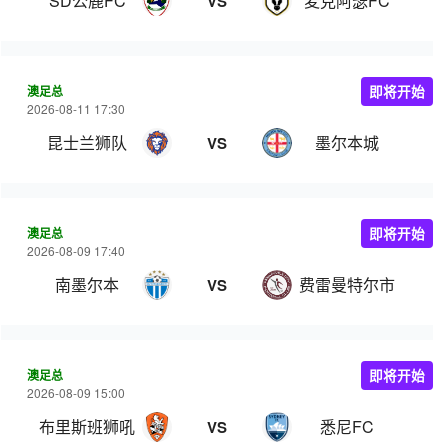
SD公鹿FC
麦克阿瑟FC
VS
澳足总
即将开始
2026-08-11 17:30
昆士兰狮队
墨尔本城
VS
澳足总
即将开始
2026-08-09 17:40
南墨尔本
费雷曼特尔市
VS
澳足总
即将开始
2026-08-09 15:00
布里斯班狮吼
悉尼FC
VS