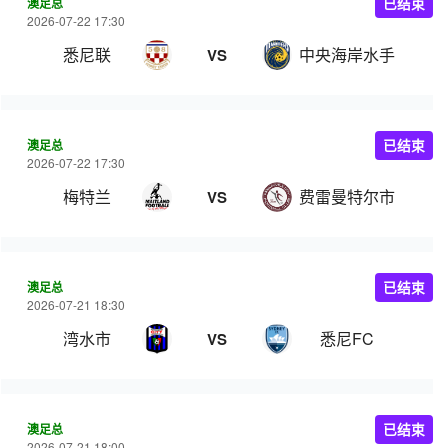
澳足总
已结束
2026-07-22 17:30
悉尼联
中央海岸水手
VS
澳足总
已结束
2026-07-22 17:30
梅特兰
费雷曼特尔市
VS
澳足总
已结束
2026-07-21 18:30
湾水市
悉尼FC
VS
澳足总
已结束
2026-07-21 18:00