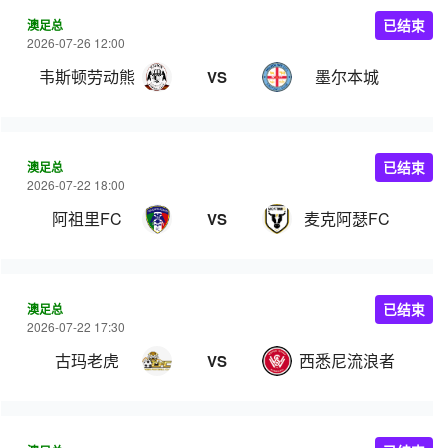
澳足总
已结束
2026-07-26 12:00
韦斯顿劳动熊
墨尔本城
VS
澳足总
已结束
2026-07-22 18:00
阿祖里FC
麦克阿瑟FC
VS
澳足总
已结束
2026-07-22 17:30
古玛老虎
西悉尼流浪者
VS