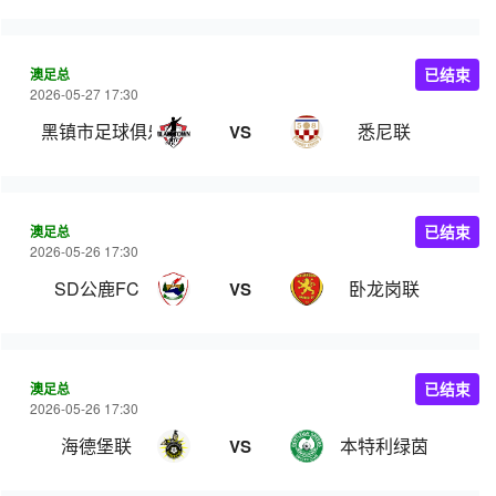
澳足总
已结束
2026-05-27 17:30
黑镇市足球俱乐部
悉尼联
VS
澳足总
已结束
2026-05-26 17:30
SD公鹿FC
卧龙岗联
VS
澳足总
已结束
2026-05-26 17:30
海德堡联
本特利绿茵
VS