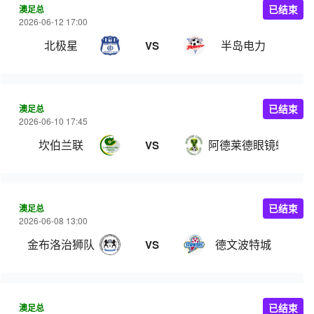
澳足总
已结束
2026-06-12 17:00
北极星
半岛电力
VS
澳足总
已结束
2026-06-10 17:45
坎伯兰联
阿德莱德眼镜蛇
VS
澳足总
已结束
2026-06-08 13:00
金布洛治狮队
德文波特城
VS
澳足总
已结束