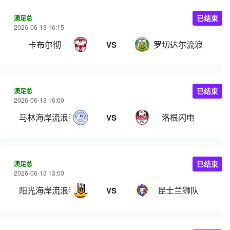
澳足总
已结束
2026-06-13 16:15
卡布尔彻
罗切达尔流浪
VS
澳足总
已结束
2026-06-13 16:00
马林海岸流浪者
洛根闪电
VS
澳足总
已结束
2026-06-13 13:00
阳光海岸流浪者
昆士兰狮队
VS