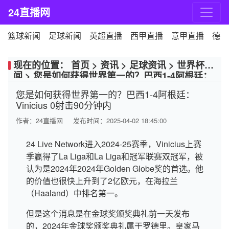
24直播网
篮球新闻
足球新闻
英超直播
西甲直播
意甲直播
德甲
现在的位置：
首页
>
资讯
>
足球资讯
>
世界杯新
闻
>
您是如何获得世界第一的？巴西1-4阿根廷：
Vinicius 0射击90分钟内
您是如何获得世界第一的？巴西1-4阿根廷：
Vinicius 0射击90分钟内
作者：
24直播网
发布时间：2025-04-02 18:45:00
24 Live Network进入2024-25赛季，Vinicius上赛
季赢得了La Liga和La Liga和冠军联赛双冠军，被
认为是2024年2024年Golden Globe奖的首选。他
的价值也很快上升到了2亿欧元，在海拉兰
（Haaland）中排名第一。
但是这个消息是在金球奖颁奖典礼前一天发布
的，2024年金球奖颁奖典礼属于罗德里。皇家马