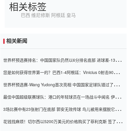
相关标签
巴西
维尼修斯
阿根廷
皇马
相关新闻
世界杯预选赛排名：中国国家队仍然以6分排名底部 进球差-13令人
震惊
您是如何获得世界第一的？巴西1-4阿根廷：Vinicius 0射击90分钟
内
世界杯预选赛-Wang Yudong首次亮相 中国国家足球队错过了世界
杯0-2
最佳中国超级联赛球队：港口的年轻球员在一场战斗中闻名 伊万放
弃了泰桑（Taishan）
3场比赛中有23张射门在底部 郭安无效传球 鸟儿被用来摆脱它
Setien痴迷于三名后卫
花钱找麻烦！切尔西以5200万美元的价格购买了菲利克斯 签了7年
并在半年内租了夏窗口