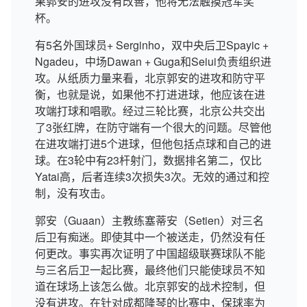
果郭安的进攻没有改善，他将无法触摸冠军奖
杯。
有5名外国球员+ Serginho，双中央后卫Spayic +
Ngadeu，中场Dawan + Guga和Seiui负责组织进
攻。从纸质力量来看，北京郭安的进攻和防守平
衡，也就是说，如果他不打进进球，他应该在进
攻端打球和唱歌。经过三轮比赛，北京公共交出
了3张红牌，在防守端有一个很大的问题。尽管他
在进攻端打进5个进球，但他包括点球和自己的进
球。在3轮中有23杆射门，数据排名第二，仅比
Yatai高，后者连续3次损失3次。无效的通过和控
制，没有攻击。
郭安（Guaan）主教练塞蒂安（Setien）对三名
后卫有痴迷。即使其中一个被送走，仍然没有任
何更改。事实再次证明了中国超级联赛球队不能
与三名后卫一起比赛，最终他们只能使球员不知
道在球场上该怎么做。北京郭安的战术控制，但
没有进攻。在针对成都隆琴的比赛中，保球率为