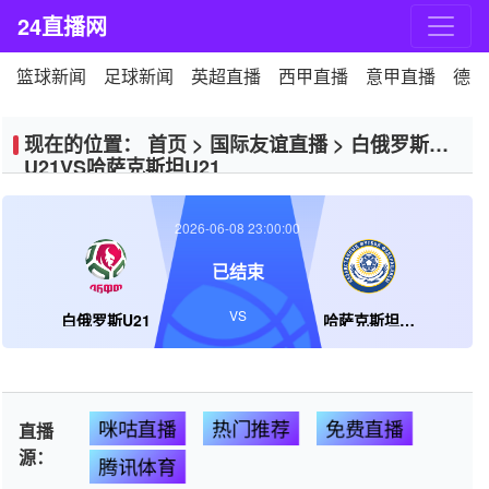
24直播网
篮球新闻
足球新闻
英超直播
西甲直播
意甲直播
德甲
现在的位置：
首页
>
国际友谊直播
>
白俄罗斯
U21VS哈萨克斯坦U21
2026-06-08 23:00:00
已结束
VS
白俄罗斯U21
哈萨克斯坦U21
咪咕直播
热门推荐
免费直播
直播
源：
腾讯体育