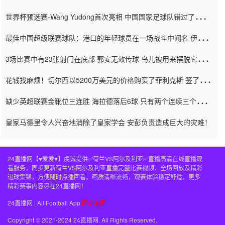
内
世界杯预选赛-Wang Yudong首次亮相 中国国家足球队错过了世界
杯0-2
最佳中国超级联赛球队：港口的年轻球员在一场战斗中闻名 伊万放
弃了泰桑（Taishan）
3场比赛中有23张射门在底部 郭安无效传球 鸟儿被用来摆脱它
Setien痴迷于三名后卫
花钱找麻烦！切尔西以5200万美元的价格购买了菲利克斯 签了7年
并在半年内租了夏窗口
缺少英超联赛金靴位三连胜 海拉德落后6球 只有两个连续三个连续
三靴
皇家马德里令人兴奋地消除了皇家学会 安彭负责造成巨大的灾难！
24直播网【♥爱爱♥】虔诚提供✅荷兰VS阿尔及利亚✅直播高清在线直播观
看服务，同步更新荷兰VS阿尔及利亚直播完整比赛视频、全场回放及精彩
进球集锦，方便随时点播回看。画质清晰流畅，观赛体验稳定舒适，更多
精彩赛事内容尽在24直播网！
24直播网 | All Football App
网站地图
Copyright © 2021-2024 24直播网. All Rights Reserved.