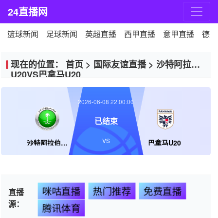
24直播网
篮球新闻
足球新闻
英超直播
西甲直播
意甲直播
德甲
现在的位置：
首页
>
国际友谊直播
>
沙特阿拉伯
U20VS巴拿马U20
2026-06-08 22:00:00
已结束
VS
沙特阿拉伯U20
巴拿马U20
咪咕直播
热门推荐
免费直播
直播
源：
腾讯体育