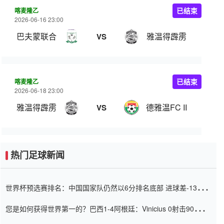
喀麦隆乙
已结束
2026-06-16 23:00
巴夫蒙联合
雅温得霹雳
VS
喀麦隆乙
已结束
2026-06-18 23:00
雅温得霹雳
德雅温FC II
VS
热门足球新闻
世界杯预选赛排名：中国国家队仍然以6分排名底部 进球差-13令人
震惊
您是如何获得世界第一的？巴西1-4阿根廷：Vinicius 0射击90分钟
内