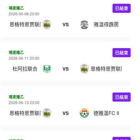
喀麦隆乙
已结束
2026-06-08 23:00
恩格特恩贾联队
雅温得霹雳
VS
喀麦隆乙
已结束
2026-06-11 23:00
杜阿拉联合
恩格特恩贾联队
VS
喀麦隆乙
已结束
2026-06-13 23:00
恩格特恩贾联队
德雅温FC II
VS